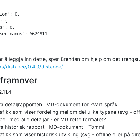
ion": 0,

: {

s": 0,

sec_nanos": 5624911

 å leggja inn dette, spør Brendan om hjelp om det trengst. 
.rs/distance/0.4.0/distance/
 framover
.11.4:
ra detaljrapporten i MD-dokument for kvart språk
afikk som viser fordeling mellom dei ulike typane (svg - offl
bell med alle detaljar - er MD rette formatet?
ra historisk rapport i MD-dokument - Tommi
afikk som viser historisk utvikling (svg - offline eller på dir