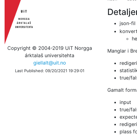
Detalje
json-fil
konvert
he
Copyright © 2004-2019 UiT Norgga
Manglar i Br
árktalaš universitehta
giellalt@uit.no
rediger
statist
Last Published: 09/20/2021 19:29:01
true/fa
Gamalt forma
input
true/fa
expect
rediger
plass fo