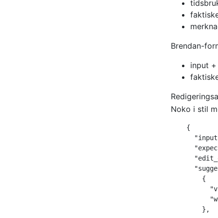
tidsbru
faktisk
merknad
Brendan-form
input +
faktisk
Redigerings
Noko i stil m
    {

      "input
      "expec
      "edit_
      "sugge
        {

          "v
          "w
        },
