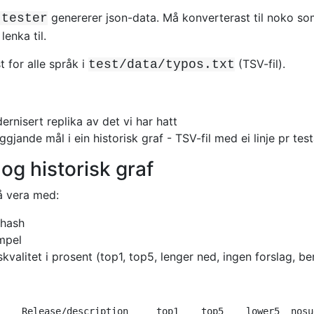
genererer json-data. Må konverterast til noko som
-tester
enka til.
t for alle språk i
(TSV-fil).
test/data/typos.txt
ernisert replika av det vi har hatt
ggjande mål i ein historisk graf - TSV-fil med ei linje pr tes
 og historisk graf
 vera med:
hash
mpel
skvalitet i prosent (top1, top5, lenger ned, ingen forslag, ber