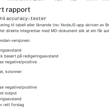
rt rapport
 frå
accuracy-tester
ering til tabell eller liknande (no: NodeJS-app skriven av 
lst direkte integrerbar med MD-dokument slik at ein får au
endan-versjonen:
ingsavstand
ikk basert på redigeringsavstand
lse negative/positive
t, kolonner:
lse negative/positive
ed output
ingsavstand
r rett forslag