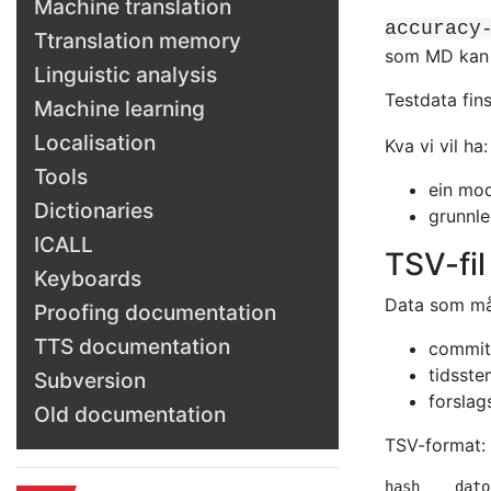
Machine translation
accuracy
Ttranslation memory
som MD kan l
Linguistic analysis
Testdata fins
Machine learning
Localisation
Kva vi vil ha:
Tools
ein mod
Dictionaries
grunnle
ICALL
TSV-fil
Keyboards
Data som må
Proofing documentation
TTS documentation
commit
tidsste
Subversion
forslag
Old documentation
TSV-format: