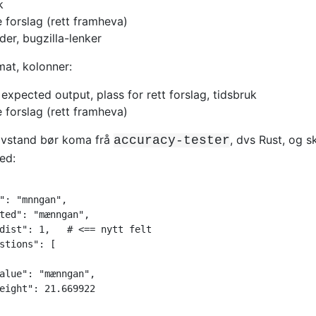
k
e forslag (rett framheva)
er, bugzilla-lenker
at, kolonner:
 expected output, plass for rett forslag, tidsbruk
e forslag (rett framheva)
avstand bør koma frå
, dvs Rust, og s
accuracy-tester
ed:
": "mnngan",

ted": "mænngan",

dist": 1,   # <== nytt felt

stions": [

alue": "mænngan",

eight": 21.669922
