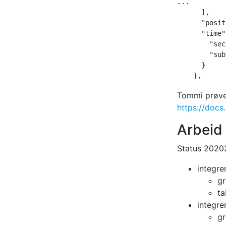
...

      ],

      "posit
      "time"
        "sec
        "sub
      }

Tommi prøver
https://docs
Arbeid
Status 20202
integre
gr
ta
integre
gr