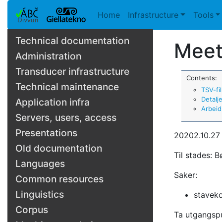
Home
Infrastructure
Tools
Technical documentation
Meet
Administration
Transducer infrastructure
Contents:
Technical maintenance
TSV-fil
Detalj
Application infra
Arbeid
Servers, users, access
Presentations
20202.10.27 
Old documentation
Til stades: B
Languages
Saker:
Common resources
Linguistics
staveko
Corpus
Ta utgangspu