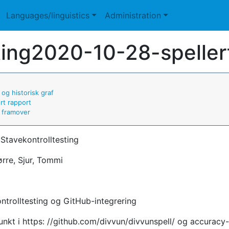
Languages/linguistics
Administration
ing2020-10-28-speller
 og historisk graf
ert rapport
 framover
Stavekontrolltesting
ørre, Sjur, Tommi
ntrolltesting og GitHub-integrering
nkt i https: //github.com/divvun/divvunspell/ og accuracy-