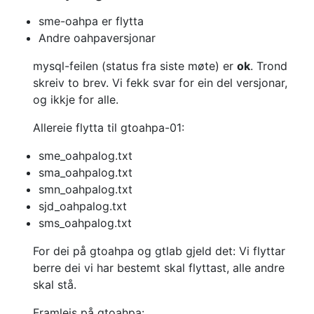
sme-oahpa er flytta
Andre oahpaversjonar
mysql-feilen (status fra siste møte) er
ok
.
Trond
skreiv to brev. Vi fekk svar for ein del versjonar,
og ikkje for alle.
Allereie flytta til gtoahpa-01:
sme_oahpalog.txt
sma_oahpalog.txt
smn_oahpalog.txt
sjd_oahpalog.txt
sms_oahpalog.txt
For dei på gtoahpa og gtlab gjeld det:
Vi flyttar
berre dei vi har bestemt skal flyttast, alle andre
skal stå.
Framleis på gtoahpa: