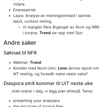
vidare.
Enaresamisk
Laura: Analyse av meiningsinnhald i samisk
tekst, content mining.
Vi mangler flere årganger av Ávvir og NRK
i korpus.
Trond
tar opp med Sjur.
Andre saker
Søknad til NFR
Webinar:
Trond
Kontakt med Nord Univ:
Lene
skriver epost om
MT testing, og foreslår møte neste veke?
Diaspora smX kommer til UiT neste uke
Josh svarer i dag, vi legg plan etterpå. Tema:
presenting your analysers
the structure of source files