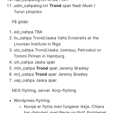
udm_oahpalog.txt
Trond
spør Nadi Mush /
Turun yliopisto
På gtlab:
est_oahpa TBA
liv_oahpa Trond/Jaska Valts Ernstreits at the
Livonian Institute in Riga
olo_oahpa Trond/Jaska Joensuu, Petroskoi or
Tommi Pirinen in Hamburg
izh_oahpa Jaska spør
mhr_oahpa
Trond
spør Jeremy Bradley
mrj_oahpa
Trond
spør Jeremy Bradley
vep_oahpa Jaska spør
NDS-flytting, servar.
Korp-flytting
Wordpress-flytting
Kuvsje er flytta men fungerer ikkje. Chiara
har diskutert med Børre og Rolf.
Problemet