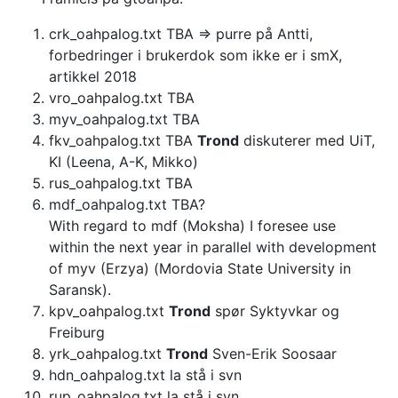
crk_oahpalog.txt TBA => purre på Antti,
forbedringer i brukerdok som ikke er i smX,
artikkel 2018
vro_oahpalog.txt TBA
myv_oahpalog.txt TBA
fkv_oahpalog.txt TBA
Trond
diskuterer med UiT,
KI (Leena, A-K, Mikko)
rus_oahpalog.txt TBA
mdf_oahpalog.txt TBA?
With regard to mdf (Moksha) I foresee use
within the next year in parallel with development
of myv (Erzya) (Mordovia State University in
Saransk).
kpv_oahpalog.txt
Trond
spør Syktyvkar og
Freiburg
yrk_oahpalog.txt
Trond
Sven-Erik Soosaar
hdn_oahpalog.txt la stå i svn
rup_oahpalog.txt la stå i svn