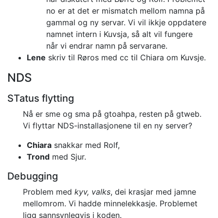
no er at det er mismatch mellom namna på
gammal og ny servar. Vi vil ikkje oppdatere
namnet intern i Kuvsja, så alt vil fungere
når vi endrar namn på servarane.
Lene
skriv til Røros med cc til Chiara om Kuvsje.
NDS
STatus flytting
Nå er sme og sma på gtoahpa, resten på gtweb.
Vi flyttar NDS-installasjonene til en ny server?
Chiara
snakkar med Rolf,
Trond
med Sjur.
Debugging
Problem med
kyv, valks
, dei krasjar med jamne
mellomrom.
Vi hadde minnelekkasje. Problemet
ligg sannsynlegvis i koden.