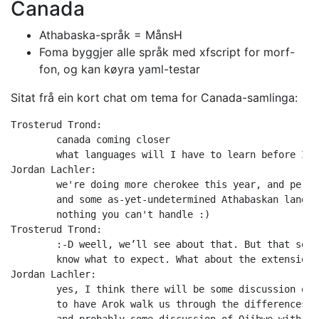
Canada
Athabaska-språk = MånsH
Foma byggjer alle språk med xfscript for morf-
fon, og kan køyra yaml-testar
Sitat frå ein kort chat om tema for Canada-samlinga:
Trosterud Trond:

	canada coming closer

	what languages will I have to learn before I come?

Jordan Lachler:

	we're doing more cherokee this year, and perhaps also Nahuatl...

	and some as-yet-undetermined Athabaskan language

	nothing you can't handle :)

Trosterud Trond:

	:-D weell, we’ll see about that. But that sounds nice. … and it is good to

	know what to expect. What about the extension from plains cree to xyz cree?

Jordan Lachler:

	yes, I think there will be some discussion of that... I think Anntti wants

	to have Arok walk us through the differences in the various flavours of Cree
