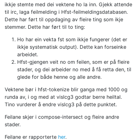
ikkje stemte med
dei vektene ho la inn.
Gjekk attende
til irc, laga feilmelding i Hfst-feilmeldingsdatabasen.
Dette har ført til oppdaging av fleire ting som ikje
stemmer.
Dette har ført til to ting:
Ho har ein vekta fst som ikkje fungerer (det er
ikkje systematisk output).
Dette kan forseinke
arbeidet.
Hfst-gjengen veit no om feilen, som er på fleire
stader, og dei arbeider
no med å få retta den, til
glede for både henne og alle andre.
Vektene bør i hfst-tokenize blir ganga med 1000 og
runda av, i og med
at vislcg3 godtar berre heiltal.
Tino vurderer å endre vislcg3 på
dette punktet.
Feilane skjer i compose-intersect og fleire andre
stader.
Feilane er rapporterte
her
.