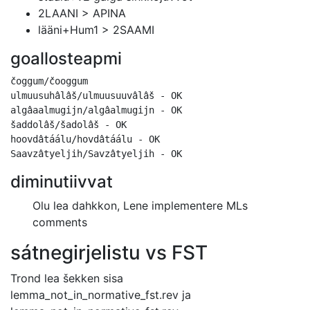
2LAANI > APINA
lääni+Hum1 > 2SAAMI
goallosteapmi
čoggum/čooggum

ulmuusuhâlâš/ulmuusuuvâlâš - OK

algâaalmugijn/algâalmugijn - OK

šaddolâš/šadolâš - OK

hoovdâtáálu/hovdâtáálu - OK

diminutiivvat
Olu lea dahkkon, Lene implementere MLs
comments
sátnegirjelistu vs FST
Trond lea šekken sisa
lemma_not_in_normative_fst.rev ja