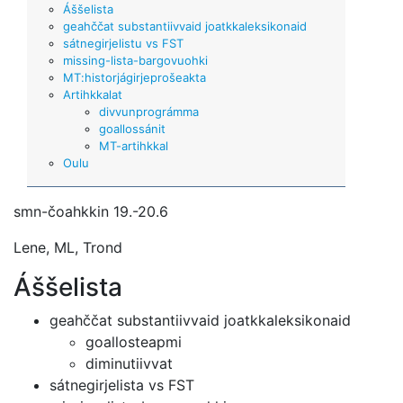
Áššelista
geahččat substantiivvaid joatkkaleksikonaid
sátnegirjelistu vs FST
missing-lista-bargovuohki
MT:historjágirjeprošeakta
Artihkkalat
divvunprográmma
goallossánit
MT-artihkkal
Oulu
smn-čoahkkin 19.-20.6
Lene, ML, Trond
Áššelista
geahččat substantiivvaid joatkkaleksikonaid
goallosteapmi
diminutiivvat
sátnegirjelista vs FST