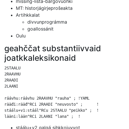
missing-lista-bargovuohki
MT: historjágirjeprošeakta
Artihkkalat
divvunprográmma
goallossánit
Oulu
geahččat substantiivvaid
joatkkaleksikonaid
2STAALU 

2RAAVHU 

2RAADI

2LAANI   

ráávhu:ráávhu 2RAAVHU "rauha" ;	!YAML

rääđi:rääđ^RCi 2RAADI "neuvosto" ;	!

stáálu+v1:stáál^RCu 2STAALU "peikko" ;	!

stáálu+v2 galgá sihkkojuvvot