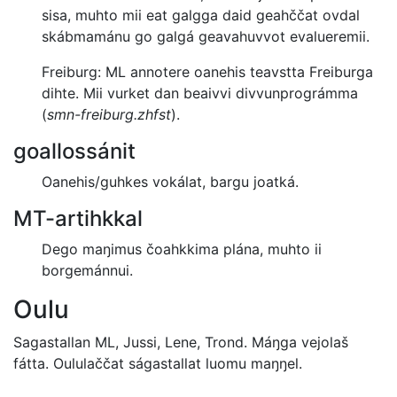
sisa, muhto mii eat galgga daid geahččat ovdal
skábmamánu go galgá geavahuvvot evalueremii.
Freiburg: ML annotere oanehis teavstta Freiburga
dihte.
Mii vurket dan beaivvi divvunprográmma
(
smn-freiburg.zhfst
).
goallossánit
Oanehis/guhkes vokálat, bargu joatká.
MT-artihkkal
Dego maŋimus čoahkkima plána, muhto ii
borgemánnui.
Oulu
Sagastallan ML, Jussi, Lene, Trond. Máŋga vejolaš
fátta.
Oululaččat ságastallat luomu maŋŋel.