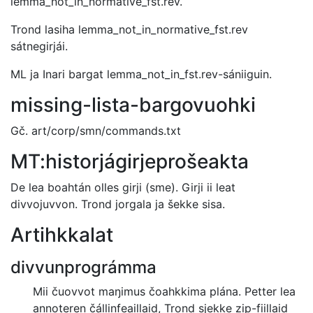
lemma_not_in_normative_fst.rev.
Trond lasiha lemma_not_in_normative_fst.rev
sátnegirjái.
ML ja Inari bargat lemma_not_in_fst.rev-sániiguin.
missing-lista-bargovuohki
Gč. art/corp/smn/commands.txt
MT:historjágirjeprošeakta
De lea boahtán olles girji (sme). Girji ii leat
divvojuvvon.
Trond jorgala ja šekke sisa.
Artihkkalat
divvunprográmma
Mii čuovvot maŋimus čoahkkima plána. Petter lea
annoteren čállinfeaillaid,
Trond sjekke zip-fiillaid