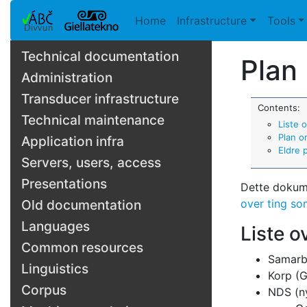
Home
Infrastructure
Tools
Technical documentation
Plan
Administration
Transducer infrastructure
Contents:
Technical maintenance
Liste 
Plan o
Application infra
Eldre 
Servers, users, access
Presentations
Dette dokume
over ting so
Old documentation
Languages
Liste o
Common resources
Samarbe
Linguistics
Korp (G
Corpus
NDS (ny