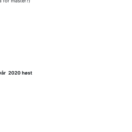
a for master?)
vår
2020 høst