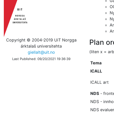
Ga
O
Ny
N
Ar
An
Copyright © 2004-2019 UiT Norgga
Plan or
árktalaš universitehta
(liten x = arb
giellalt@uit.no
Last Published: 09/20/2021 19:36:39
Tema
ICALL
ICALL art
NDS
- front
NDS - innho
NDS evaluer