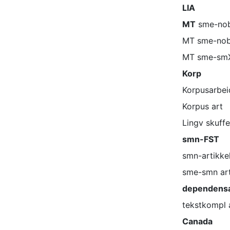
LIA
MT
sme-no
MT sme-nob
MT sme-sm
Korp
Korpusarbei
Korpus art
Lingv skuffe
smn-FST
smn-artikke
sme-smn art
dependensa
tekstkompl 
Canada