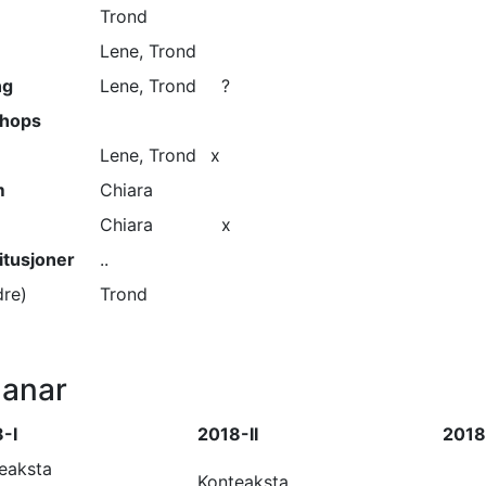
Trond
Lene, Trond
ng
Lene, Trond
?
shops
Lene, Trond
x
m
Chiara
Chiara
x
itusjoner
..
re)
Trond
lanar
-I
2018-II
2018-
eaksta
Konteaksta