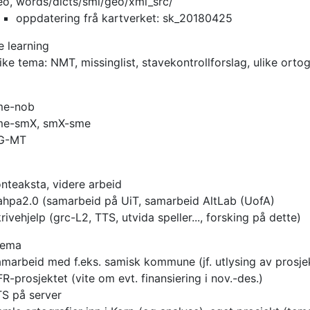
o, words/dicts/smi/geo/xml_src/
oppdatering frå kartverket: sk_20180425
 learning
ike tema: NMT, missinglist, stavekontrollforslag, ulike ortog
me-nob
me-smX, smX-sme
G-MT
nteaksta, videre arbeid
hpa2.0 (samarbeid på UiT, samarbeid AltLab (UofA)
rivehjelp (grc-L2, TTS, utvida speller..., forsking på dette)
tema
marbeid med f.eks. samisk kommune (jf. utlysing av prosj
R-prosjektet (vite om evt. finansiering i nov.-des.)
S på server