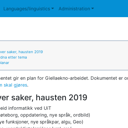
Languages/linguistics
Administration
over saker, hausten 2019
rdna etter tema
planar
ntet gir en plan for Giellaekno-arbeidet. Dokumentet er or
m skal gjøres
.
ver saker, hausten 2019
id informatikk ved UiT
øteborg, oppdatering, nye språk, ordbild)
e funksjoner, nye språkpar, algu, Geo)