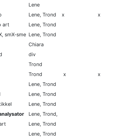
Lene
b
Lene, Trond
x
x
 art
Lene, Trond
X, smX-sme
Lene, Trond
Chiara
d
div
Trond
Trond
x
x
Lene, Trond
l
Lene, Trond
ikkel
Lene, Trond
nalysator
Lene, Trond,
art
Lene, Trond
Lene, Trond