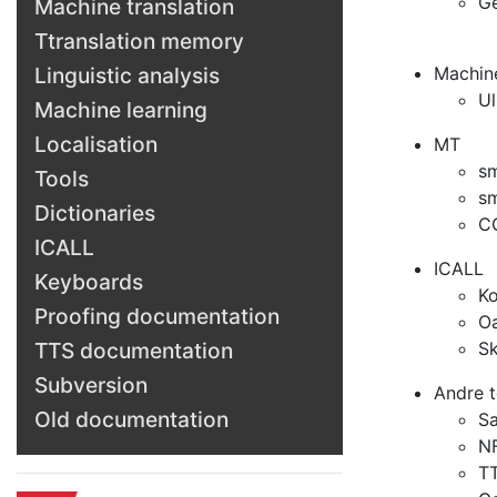
Ge
Machine translation
Ttranslation memory
Machine
Linguistic analysis
Ul
Machine learning
Localisation
MT
s
Tools
s
Dictionaries
C
ICALL
ICALL
Keyboards
Ko
Proofing documentation
Oa
Sk
TTS documentation
Subversion
Andre 
Old documentation
Sa
NF
TT