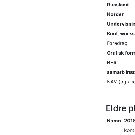
Russland
Norden
Undervisni
Konf, work
Foredrag
Grafisk for
REST
samarb inst
NAV (og and
Eldre p
Namn
2018
kont