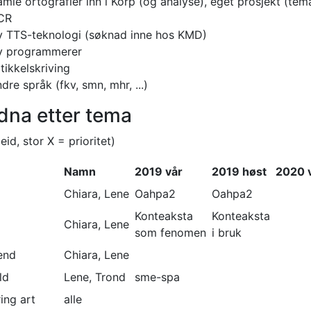
mle ortografier inn i Korp (og analyse), eget prosjekt (tem
CR
 TTS-teknologi (søknad inne hos KMD)
y programmerer
tikkelskriving
dre språk (fkv, smn, mhr, ...)
dna etter tema
eid, stor X = prioritet)
Namn
2019 vår
2019 høst
2020 
Chiara, Lene
Oahpa2
Oahpa2
Konteaksta
Konteaksta
Chiara, Lene
som fenomen
i bruk
end
Chiara, Lene
ld
Lene, Trond
sme-spa
ing art
alle