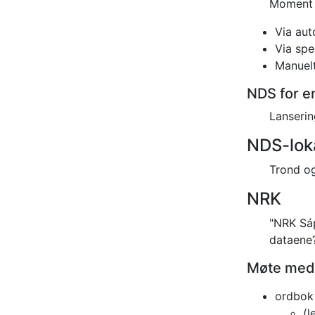
Moment fo
Via aut
Via spe
Manuelt
NDS for e
Lanserin
NDS-loka
Trond og
NRK
"NRK Sáp
dataene
Møte med 
ordbok
(l