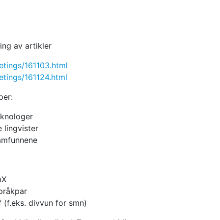
ing av artikler
tings/161103.html
tings/161124.html
per:
eknologer
 lingvister
amfunnene
mX
pråkpar
f (f.eks. divvun for smn)