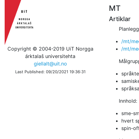
MT
Artiklar
Planlegg
/mt/mee
Copyright © 2004-2019 UiT Norgga
/mt/mee
árktalaš universitehta
Målgrup
giellalt@uit.no
Last Published: 09/20/2021 19:36:31
språkt
samiske
språks
Innhold:
sme-s
hvert s
spin-of