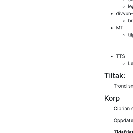
le
divvun-
br
MT
ti
TTS
Le
Tiltak:
Trond sn
Korp
Ciprian 
Oppdater
Tidsfrist