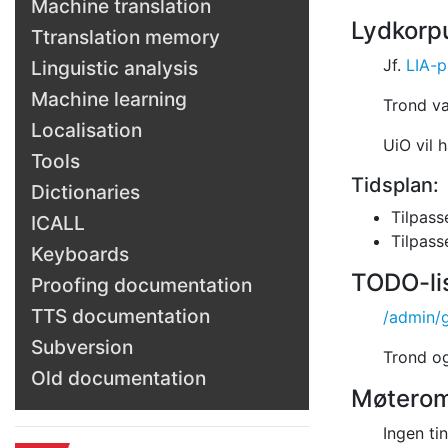
Machine translation
Lydkorp
Ttranslation memory
Jf.
LIA-p
Linguistic analysis
Machine learning
Trond va
Localisation
UiO vil h
Tools
Tidsplan:
Dictionaries
Tilpasse
ICALL
Tilpass
Keyboards
TODO-li
Proofing documentation
TTS documentation
/admin/
Subversion
Trond og
Old documentation
Møtero
Ingen ti