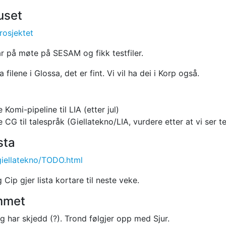
uset
rosjektet
r på møte på SESAM og fikk testfiler.
a filene i Glossa, det er fint. Vi vil ha dei i Korp også.
 Komi-pipeline til LIA (etter jul)
e CG til talespråk (Giellatekno/LIA, vurdere etter at vi ser t
sta
giellatekno/TODO.html
 Cip gjer lista kortare til neste veke.
mmet
ng har skjedd (?). Trond følgjer opp med Sjur.