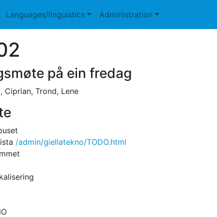
Languages/linguistics
Administration
02
smøte på ein fredag
o, Ciprian, Trond, Lene
te
puset
ista
/admin/giellatekno/TODO.html
ommet
alisering
NO