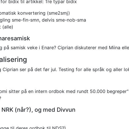
r bidix til artikkel: Tre typar bidix
omatisk konvertering (sme2smj)
gling sme-fin-smn, delvis sme-nob-sma
 (alle)
naresamisk
g på samisk veke i Enare?
Ciprian diskuterer med Miina elle
lisering
 Ciprian ser på det før jul.
Testing for alle språk og aller lo
mi sitter på en intern ordbok med rundt 50.000 begreper"
?
NRK (når?), og med Divvun
egge til deres ordbok til NDS?)