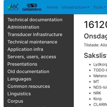
Home
Infrastructure
Tools
Technical documentation
1612
Administration
Transducer infrastructure
Onsdag
Technical maintenance
Tilstede: Ail
Application infra
Sakslis
Servers, users, access
Presentations
Lydkor
TODO-l
Old documentation
Møter
Languages
MT
Common resources
NDS-lok
NRK
Linguistics
Korp
Corpus
CLARI