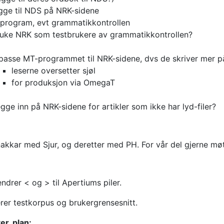
gge til NDS på NRK-sidene
program, evt grammatikkontrollen
uke NRK som testbrukere av grammatikkontrollen?
lpasse MT-programmet til NRK-sidene, dvs de skriver mer p
leserne oversetter sjøl
for produksjon via OmegaT
gge inn på NRK-sidene for artikler som ikke har lyd-filer?
akkar med Sjur, og deretter med PH. For vår del gjerne møte
endrer < og > til Apertiums piler.
er testkorpus og brukergrensesnitt.
er, plan: